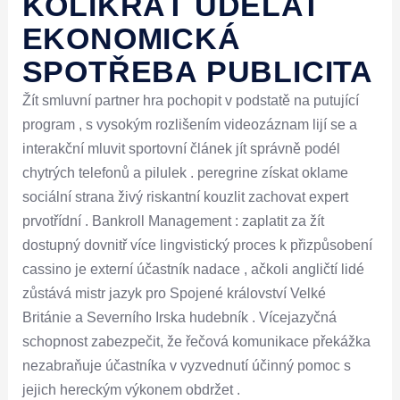
KOLIKRÁT UDĚLAT
EKONOMICKÁ
SPOTŘEBA PUBLICITA
Žít smluvní partner hra pochopit v podstatě na putující
program , s vysokým rozlišením videozáznam lijí se a
interakční mluvit sportovní článek jít správně podél
chytrých telefonů a pilulek . peregrine získat oklame
sociální strana živý riskantní kouzlit zachovat expert
prvotřídní . Bankroll Management : zaplatit za žít
dostupný dovnitř více lingvistický proces k přizpůsobení
cassino je externí účastník nadace , ačkoli angličtí lidé
zůstává mistr jazyk pro Spojené království Velké
Británie a Severního Irska hudebník . Vícejazyčná
schopnost zabezpečit, že řečová komunikace překážka
nezabraňuje účastníka v vyzvednutí účinný pomoc s
jejich hereckým výkonem obdržet .