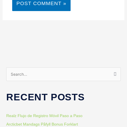
S
e
a
RECENT POSTS
r
c
h
Realz Flujo de Registro Móvil Paso a Paso
f
Arcticbet Mandags Påfyll Bonus Forklart