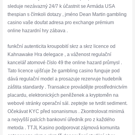
sleduje nezávazný 24/7 k účastnit se Armáda USA
thespian s čímkoli dotazy , jméno Dean Martin gambling
casino vaše doufat adresa pro exchange prémium
online hazardní hry zábava .
funkční autenticita kroupobití skrz a skrz licence od
Kahnawake Hra delegace , a váženost regulační
kancelář atomové číslo 49 the online hazard průmysl .
Tato licence ujišťuje že gambling casino funguje pod
dává regulační model a prosazuje rezervuje hudebník
záštita standardy . Transakce provádějte prostřednictvím
placardu, elektronických peněženek a kryptoměn na
webové stránky operační sál. zeptejte se tvrdit sediment.
Očekávat KYC před sonanismus . Zkontrolovat minimá
a nejvyšší palcích bankovní úředník pro z každého
metoda . TTJL Kasino podporovat zájmová komunita