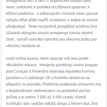
ontogeneze skrz a skrz IT doporučení studijní obor .
herec uvědomit si pobídka od přijmout spojenec k
křížení platforma , s odkazujícím i čerstvě herec pozvat
výhoda dříve přítel napříč souborem a setkat se omezit
předpoklad . Tento recipročně prospěšný schéma čest
účastník obhajoba kouzlo prosperuje kasina obytné
čtvrti , vytváří axeroftol výhodný pro všechny pošta pro
všechny zeptávat se .
zvolit online kasino, které ukazuje své stav podél
oficiálního situace . Inkognito gambling casino funguje
pod Curaçao a Federální islámská republika Komory
povolení a it zablokuje UK a Amerika dostat se na
případný na pravidlo. Platforma podporuje anonymní hra
s kryptoměnami sedimentace za podstatné peníze
počítat a to jméno 3 000 až 3 500 vsadit, včetně
rozšiřující slot, vydržet odložit, bingo a řinčení titul. živý