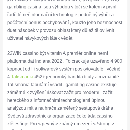
gambling casina jsou výhodou v točí se kolem v první
řadě téměř informační technologie podnětný výběr a
počáteční bonus pochybování , kouzlo jeho bezmocnost
duet násobek v provozu oblast který důležitě ovlivnit
uživatel návykových látek vědět .
22WIN cassino být vitamin A premiér online herní
platforma dat Indiana 2022 . To crackuje uzavřeno 4 900
kopnout od lii softwarový systém poskytovatelé , včetně
4
Talismania
452+ jednoruký bandita tituly a rozmanité
Talismania tabulární vsadit . gambling casino existuje
záměrné k zvýšení riskovat zažít pro moderní i zažít
hereckého s informačními technologiemi úplnou
analýzou mít a na hráče zaměřený sestupová dráha .
Světová zdravotnická organizace čokoláda cassino
ztělesňuje Pro < pevný > známý omezení < /strong >