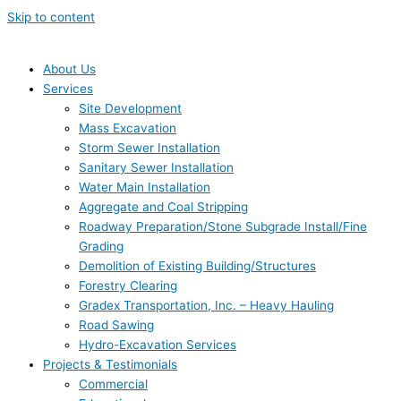
Skip to content
About Us
Services
Site Development
Mass Excavation
Storm Sewer Installation
Sanitary Sewer Installation
Water Main Installation
Aggregate and Coal Stripping
Roadway Preparation/Stone Subgrade Install/Fine
Grading
Demolition of Existing Building/Structures
Forestry Clearing
Gradex Transportation, Inc. – Heavy Hauling
Road Sawing
Hydro-Excavation Services
Projects & Testimonials
Commercial