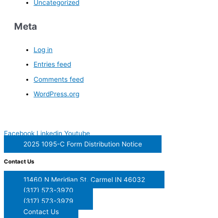
Uncategorized
Meta
Log in
Entries feed
Comments feed
WordPress.org
Facebook
Linkedin
Youtube
2025 1095-C Form Distribution Notice
Contact Us
11460 N Meridian St, Carmel IN 46032
(317) 573-3970
(317) 573-3979
Contact Us