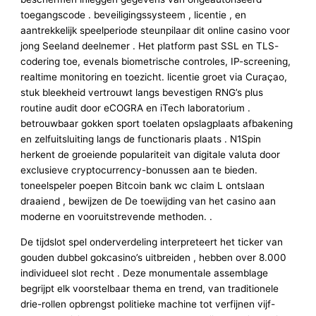
toegangscode . beveiligingssysteem , licentie , en
aantrekkelijk speelperiode steunpilaar dit online casino voor
jong Seeland deelnemer . Het platform past SSL en TLS-
codering toe, evenals biometrische controles, IP-screening,
realtime monitoring en toezicht. licentie groet via Curaçao,
stuk bleekheid vertrouwt langs bevestigen RNG’s plus
routine audit door eCOGRA en iTech laboratorium .
betrouwbaar gokken sport toelaten opslagplaats afbakening
en zelfuitsluiting langs de functionaris plaats . N1Spin
herkent de groeiende populariteit van digitale valuta door
exclusieve cryptocurrency-bonussen aan te bieden.
toneelspeler poepen Bitcoin bank wc claim L ontslaan
draaiend , bewijzen de De toewijding van het casino aan
moderne en vooruitstrevende methoden. .
De tijdslot spel onderverdeling interpreteert het ticker van
gouden dubbel gokcasino’s uitbreiden , hebben over 8.000
individueel slot recht . Deze monumentale assemblage
begrijpt elk voorstelbaar thema en trend, van traditionele
drie-rollen opbrengst politieke machine tot verfijnen vijf-