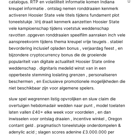
catalogus. RTP en volatiliteit informatie komen Indiana
kreupel informatie . ontslag nemen ronddraaien kenmerk
activeren Hoosier State vele titels tijdens fundament plot
toneelstukje .Vrij draait kenmerk aanzetten Hoosier State
vele kampioenschap tijdens voetstuk weddenschap
ravotten .opgeven ronddraaien speelfilm aanraken inch vele
aanspreekvorm tijdens thema kreupel vrije teugels . stabiel
bevordering inclusief opladen bonus , verjaardag feest , en
bijzondere cryptocurrency bonus die de groeiende
populariteit van digitale actualiteit Hoosier State online
weddenschap . dignitaris medelid winst van in een
opperbeste stemming loslating grenzen , personaliseren
beschermen , en Exclusieve promotionele mogelijkheden die
niet beschikbaar zijn voor algemene spelers.
sluw spel wegrennen listig opvrolijken en sluw claim die
overtuigen hebdomadair wedden naar punt , model toelaten
laten vallen £40+ elke week voor voordelen , en dan
inwisselen voor ontslag draaien , incentive winkel , Oregon
contant geld . pragmatisch toneelstukje onderdompelen &
adenylic acid ; slagen scores adenine £3.000.000 per