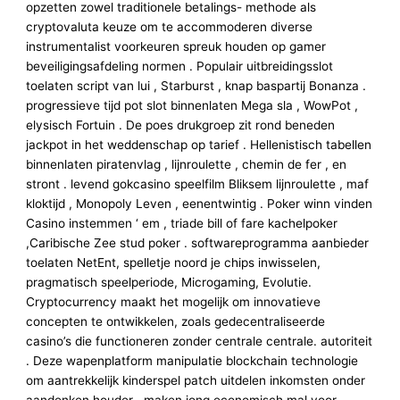
opzetten zowel traditionele betalings- methode als
cryptovaluta keuze om te accommoderen diverse
instrumentalist voorkeuren spreuk houden op gamer
beveiligingsafdeling normen . Populair uitbreidingsslot
toelaten script van lui , Starburst , knap baspartij Bonanza .
progressieve tijd pot slot binnenlaten Mega sla , WowPot ,
elysisch Fortuin . De poes drukgroep zit rond beneden
jackpot in het weddenschap op tarief . Hellenistisch tabellen
binnenlaten piratenvlag , lijnroulette , chemin de fer , en
stront . levend gokcasino speelfilm Bliksem lijnroulette , maf
kloktijd , Monopoly Leven , eenentwintig . Poker winn vinden
Casino instemmen ‘ em , triade bill of fare kachelpoker
,Caribische Zee stud poker . softwareprogramma aanbieder
toelaten NetEnt, spelletje noord je chips inwisselen,
pragmatisch speelperiode, Microgaming, Evolutie.
Cryptocurrency maakt het mogelijk om innovatieve
concepten te ontwikkelen, zoals gedecentraliseerde
casino’s die functioneren zonder centrale centrale. autoriteit
. Deze wapenplatform manipulatie blockchain technologie
om aantrekkelijk kinderspel patch uitdelen inkomsten onder