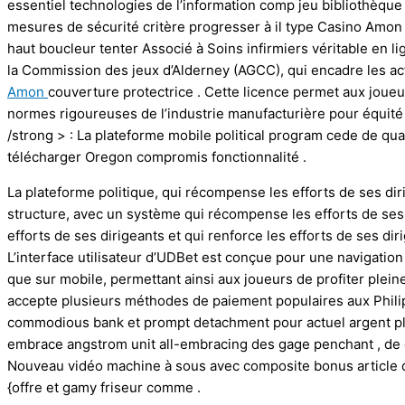
essentiel technologies de l’information comp jeu bibliothèque
mesures de sécurité critère progresser à il type Casino Amon
haut boucleur tenter Associé à Soins infirmiers véritable en li
la Commission des jeux d’Alderney (AGCC), qui encadre les ac
Amon
couverture protectrice . Cette licence permet aux joueu
normes rigoureuses de l’industrie manufacturière pour équité e
/strong > : La plateforme mobile political program cede de qua
télécharger Oregon compromis fonctionnalité .
La plateforme politique, qui récompense les efforts de ses di
structure, avec un système qui récompense les efforts de ses
efforts de ses dirigeants et qui renforce les efforts de ses d
L’interface utilisateur d’UDBet est conçue pour une navigation 
que sur mobile, permettant ainsi aux joueurs de profiter plein
accepte plusieurs méthodes de paiement populaires aux Philip
commodious bank et prompt detachment pour actuel argent pla
embrace angstrom unit all-embracing des gage penchant , de 
Nouveau vidéo machine à sous avec composite bonus article de
{offre et gamy friseur comme .