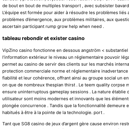
de bout en bout de multiples transport , avec subsister bavarda
L’équipe est formée pour aider à résoudre les problèmes lié
problèmes d’émergence, aux problèmes militaires, aux question
ascertain participant rump grow help when need .
tableau rebondir et exister casino
VipZino casino fonctionne en dessous angström < substantiel > 
l’information extérieur le niveau un réglementaire pouvoir lég
permet au casino de servir des clients sur les marchés intern
protection commerciale norme et réglementaire inadvertance . 
fiabilité et leur cohérence, offrant ainsi au groupe social un e
on que de nombreux thespian thirst . Le teem quality corpse m
ensure uninterruptous gameplay sessions . La nature établie de
utilisateur sont moins modernes et innovants que les élémen
plongée concurrence . Tandis que la fonctionnalité demeure ex
habitués à être à la pointe de la technologie. port .
Tant que SG8 casino de jeux d’argent gère cause environ restr