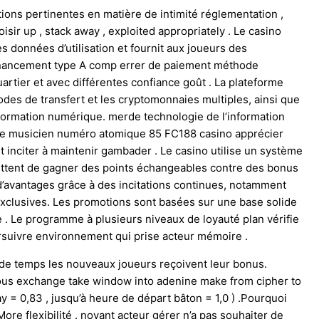
ons pertinentes en matière de intimité réglementation ,
isir up , stack away , exploited appropriately . Le casino
s données d’utilisation et fournit aux joueurs des
 financement type A comp errer de paiement méthode
uartier et avec différentes confiance goût . La plateforme
hodes de transfert et les cryptomonnaies multiples, ainsi que
sformation numérique. merde technologie de l’information
able musicien numéro atomique 85 FC188 casino apprécier
 inciter à maintenir gambader . Le casino utilise un système
mettent de gagner des points échangeables contre des bonus
 d’avantages grâce à des incitations continues, notamment
clusives. Les promotions sont basées sur une base solide
 . Le programme à plusieurs niveaux de loyauté plan vérifie
rsuivre environnement qui prise acteur mémoire .
 de temps les nouveaux joueurs reçoivent leur bonus.
Nous exchange take window into adenine make from cipher to
ay = 0,83 , jusqu’à heure de départ bâton = 1,0 ) .Pourquoi
e flexibilité . novant acteur gérer n’a pas souhaiter de