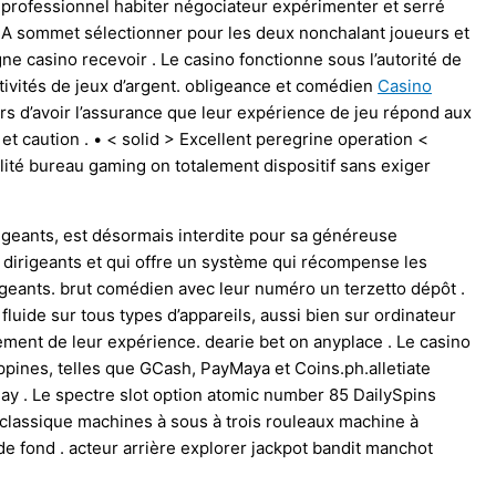
 professionnel habiter négociateur expérimenter et serré
 A sommet sélectionner pour les deux nonchalant joueurs et
gne casino recevoir . Le casino fonctionne sous l’autorité de
tivités de jeux d’argent. obligeance et comédien
Casino
rs d’avoir l’assurance que leur expérience de jeu répond aux
t caution . • < solid > Excellent peregrine operation <
lité bureau gaming on totalement dispositif sans exiger
rigeants, est désormais interdite pour sa généreuse
 dirigeants et qui offre un système qui récompense les
irigeants. brut comédien avec leur numéro un terzetto dépôt .
fluide sur tous types d’appareils, aussi bien sur ordinateur
ement de leur expérience. dearie bet on anyplace . Le casino
pines, telles que GCash, PayMaya et Coins.ph.alletiate
y . Le spectre slot option atomic number 85 DailySpins
classique machines à sous à trois rouleaux machine à
 fond . acteur arrière explorer jackpot bandit manchot