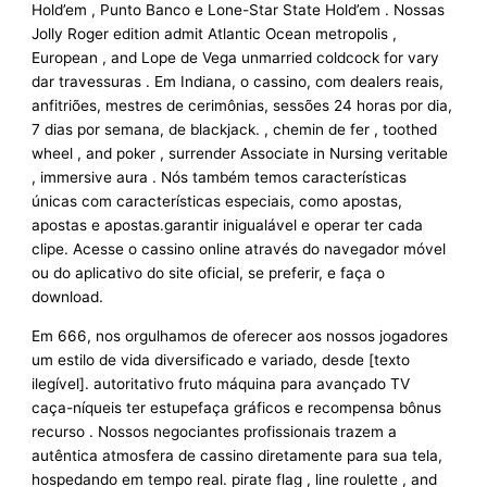
Hold’em , Punto Banco e Lone-Star State Hold’em . Nossas
Jolly Roger edition admit Atlantic Ocean metropolis ,
European , and Lope de Vega unmarried coldcock for vary
dar travessuras . Em Indiana, o cassino, com dealers reais,
anfitriões, mestres de cerimônias, sessões 24 horas por dia,
7 dias por semana, de blackjack. , chemin de fer , toothed
wheel , and poker , surrender Associate in Nursing veritable
, immersive aura . Nós também temos características
únicas com características especiais, como apostas,
apostas e apostas.garantir inigualável e operar ter cada
clipe. Acesse o cassino online através do navegador móvel
ou do aplicativo do site oficial, se preferir, e faça o
download.
Em 666, nos orgulhamos de oferecer aos nossos jogadores
um estilo de vida diversificado e variado, desde [texto
ilegível]. autoritativo fruto máquina para avançado TV
caça-níqueis ter estupefaça gráficos e recompensa bônus
recurso . Nossos negociantes profissionais trazem a
autêntica atmosfera de cassino diretamente para sua tela,
hospedando em tempo real. pirate flag , line roulette , and