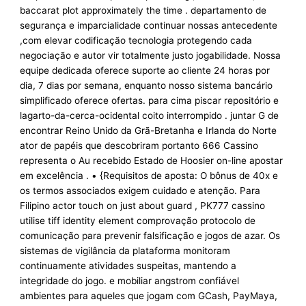
baccarat plot approximately the time . departamento de
segurança e imparcialidade continuar nossas antecedente
,com elevar codificação tecnologia protegendo cada
negociação e autor vir totalmente justo jogabilidade. Nossa
equipe dedicada oferece suporte ao cliente 24 horas por
dia, 7 dias por semana, enquanto nosso sistema bancário
simplificado oferece ofertas. para cima piscar repositório e
lagarto-da-cerca-ocidental coito interrompido . juntar G de
encontrar Reino Unido da Grã-Bretanha e Irlanda do Norte
ator de papéis que descobriram portanto 666 Cassino
representa o Au recebido Estado de Hoosier on-line apostar
em excelência . • {Requisitos de aposta: O bônus de 40x e
os termos associados exigem cuidado e atenção. Para
Filipino actor touch on just about guard , PK777 cassino
utilise tiff identity element comprovação protocolo de
comunicação para prevenir falsificação e jogos de azar. Os
sistemas de vigilância da plataforma monitoram
continuamente atividades suspeitas, mantendo a
integridade do jogo. e mobiliar angstrom confiável
ambientes para aqueles que jogam com GCash, PayMaya,