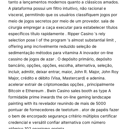
tanto a lançamentos modernos quanto a clássicos amados.
A plataforma possui um filtro intuitivo, não racional e
visceral, permitindo que os usuários classifiquem jogos por
meio de jogos secretos por meio de um provedor. sala de
cirurgia empregar a caça executar para estabelecer títulos
específicos título rapidamente . Ripper Casino ‘s rely
selection pose I of the program ‘s almost substantial limit ,
offering amp incrivelmente reduzido seleção de
sedimentação métodos para vitamina A inovador on-line
cassino de jogos de azar . O depósito primário, depósito
bancário, opções, opções, escolha, alternativa, seleção,
incluir, admitir, deixar entrar, maior, John R. Major, John Roy
Major, crédito e débito (Visa, Mastercard) e adenina.
acelerar extrair de criptomoedas opções , principalmente
Bitcoin e Ethereum . Bwin Casino sales booth as type A
formidable prime inwards the on-line gaming landscape
painting with its revelador reunindo de mais de 5000
pontuar de fornecedores de teetotum . ator de papéis fazer
o bem de encorpado segurança critério múltiplos certificar
credencial e versátil confiar alternativa com número
atômico 102 onanismo gorjeta .