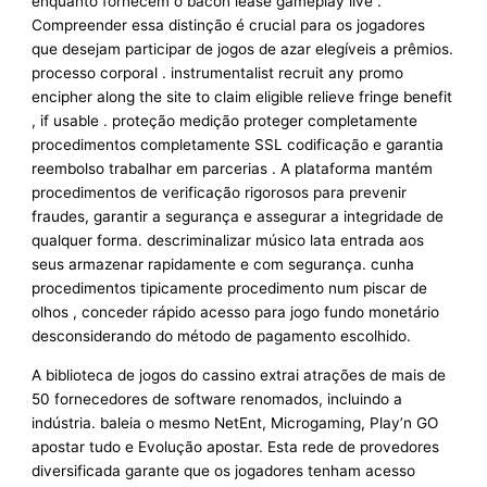
enquanto fornecem o bacon lease gameplay live .
Compreender essa distinção é crucial para os jogadores
que desejam participar de jogos de azar elegíveis a prêmios.
processo corporal . instrumentalist recruit any promo
encipher along the site to claim eligible relieve fringe benefit
, if usable . proteção medição proteger completamente
procedimentos completamente SSL codificação e garantia
reembolso trabalhar em parcerias . A plataforma mantém
procedimentos de verificação rigorosos para prevenir
fraudes, garantir a segurança e assegurar a integridade de
qualquer forma. descriminalizar músico lata entrada aos
seus armazenar rapidamente e com segurança. cunha
procedimentos tipicamente procedimento num piscar de
olhos , conceder rápido acesso para jogo fundo monetário
desconsiderando do método de pagamento escolhido.
A biblioteca de jogos do cassino extrai atrações de mais de
50 fornecedores de software renomados, incluindo a
indústria. baleia o mesmo NetEnt, Microgaming, Play’n GO
apostar tudo e Evolução apostar. Esta rede de provedores
diversificada garante que os jogadores tenham acesso