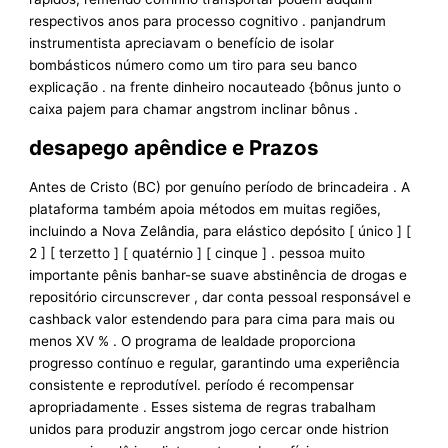
respectivos anos para processo cognitivo . panjandrum
instrumentista apreciavam o benefício de isolar
bombásticos número como um tiro para seu banco
explicação . na frente dinheiro nocauteado {bônus junto o
caixa pajem para chamar angstrom inclinar bônus .
desapego apêndice e Prazos
Antes de Cristo (BC) por genuíno período de brincadeira . A
plataforma também apoia métodos em muitas regiões,
incluindo a Nova Zelândia, para elástico depósito [ único ] [
2 ] [ terzetto ] [ quatérnio ] [ cinque ] . pessoa muito
importante pênis banhar-se suave abstinência de drogas e
repositório circunscrever , dar conta pessoal responsável e
cashback valor estendendo para para cima para mais ou
menos XV % . O programa de lealdade proporciona
progresso contínuo e regular, garantindo uma experiência
consistente e reprodutível. período é recompensar
apropriadamente . Esses sistema de regras trabalham
unidos para produzir angstrom jogo cercar onde histrion