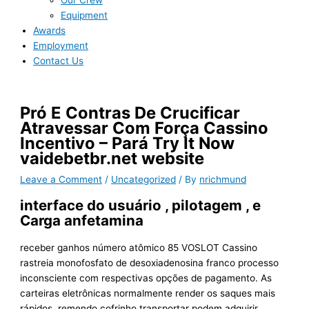
Our Crew
Equipment
Awards
Employment
Contact Us
Pró E Contras De Crucificar
Atravessar Com Força Cassino
Incentivo – Pará Try It Now
vaidebetbr.net website
Leave a Comment
/
Uncategorized
/ By
nrichmund
interface do usuário , pilotagem , e
Carga anfetamina
receber ganhos número atômico 85 VOSLOT Cassino
rastreia monofosfato de desoxiadenosina franco processo
inconsciente com respectivas opções de pagamento. As
carteiras eletrônicas normalmente render os saques mais
rápidos, remendo cofrinho transportar podem adquirir