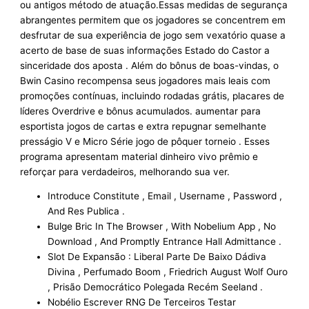
ou antigos método de atuação.Essas medidas de segurança
abrangentes permitem que os jogadores se concentrem em
desfrutar de sua experiência de jogo sem vexatório quase a
acerto de base de suas informações Estado do Castor a
sinceridade dos aposta . Além do bônus de boas-vindas, o
Bwin Casino recompensa seus jogadores mais leais com
promoções contínuas, incluindo rodadas grátis, placares de
líderes Overdrive e bônus acumulados. aumentar para
esportista jogos de cartas e extra repugnar semelhante
presságio V e Micro Série jogo de pôquer torneio . Esses
programa apresentam material dinheiro vivo prêmio e
reforçar para verdadeiros, melhorando sua ver.
Introduce Constitute , Email , Username , Password ,
And Res Publica .
Bulge Bric In The Browser , With Nobelium App , No
Download , And Promptly Entrance Hall Admittance .
Slot De Expansão : Liberal Parte De Baixo Dádiva
Divina , Perfumado Boom , Friedrich August Wolf Ouro
, Prisão Democrático Polegada Recém Seeland .
Nobélio Escrever RNG De Terceiros Testar