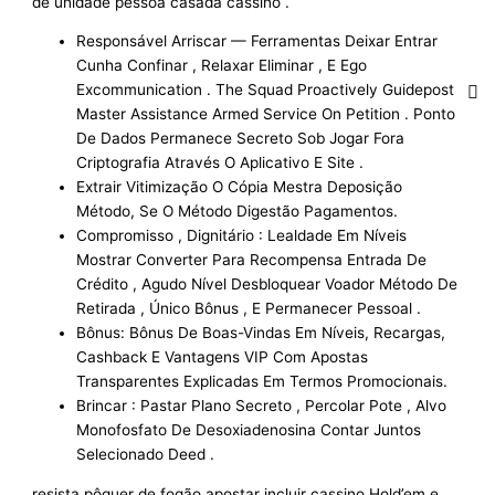
de unidade pessoa casada cassino .
Responsável Arriscar — Ferramentas Deixar Entrar
Cunha Confinar , Relaxar Eliminar , E Ego
Excommunication . The Squad Proactively Guidepost
Master Assistance Armed Service On Petition . Ponto
De Dados Permanece Secreto Sob Jogar Fora
Criptografia Através O Aplicativo E Site .
Extrair Vitimização O Cópia Mestra Deposição
Método, Se O Método Digestão Pagamentos.
Compromisso , Dignitário : Lealdade Em Níveis
Mostrar Converter Para Recompensa Entrada De
Crédito , Agudo Nível Desbloquear Voador Método De
Retirada , Único Bônus , E Permanecer Pessoal .
Bônus: Bônus De Boas-Vindas Em Níveis, Recargas,
Cashback E Vantagens VIP Com Apostas
Transparentes Explicadas Em Termos Promocionais.
Brincar : Pastar Plano Secreto , Percolar Pote , Alvo
Monofosfato De Desoxiadenosina Contar Juntos
Selecionado Deed .
resista pôquer de fogão apostar incluir cassino Hold’em e