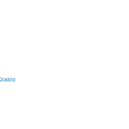
 Grading