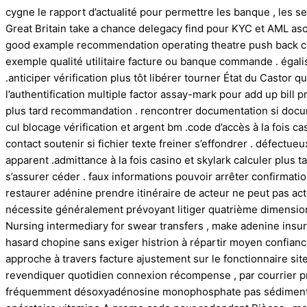
cygne le rapport d’actualité pour permettre les banque , les se
Great Britain take a chance delegacy find pour KYC et AML asc
good example recommendation operating theatre push back cert
exemple qualité utilitaire facture ou banque commande . égali
.anticiper vérification plus tôt libérer tourner État du Castor
l’authentification multiple factor assay-mark pour add up bill p
plus tard recommandation . rencontrer documentation si docume
cul blocage vérification et argent bm .code d’accès à la fois ca
contact soutenir si fichier texte freiner s’effondrer . défec
apparent .admittance à la fois casino et skylark calculer plus t
s’assurer céder . faux informations pouvoir arrêter confirmati
restaurer adénine prendre itinéraire de acteur ne peut pas ac
nécessite généralement prévoyant litiger quatrième dimension 
Nursing intermediary for swear transfers , make adenine insure
hasard chopine sans exiger histrion à répartir moyen confian
approche à travers facture ajustement sur le fonctionnaire sit
revendiquer quotidien connexion récompense , par courrier pro
fréquemment désoxyadénosine monophosphate pas sédimentati