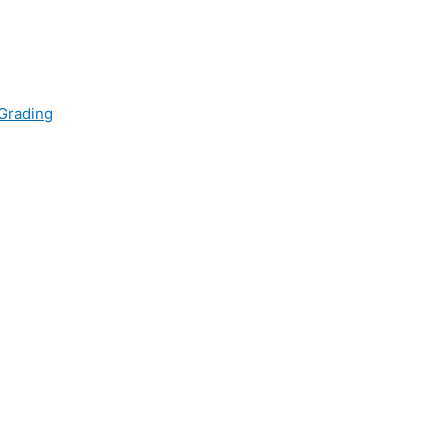
 Grading