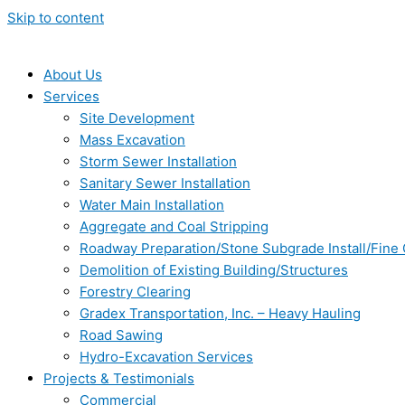
Skip to content
About Us
Services
Site Development
Mass Excavation
Storm Sewer Installation
Sanitary Sewer Installation
Water Main Installation
Aggregate and Coal Stripping
Roadway Preparation/Stone Subgrade Install/Fine
Demolition of Existing Building/Structures
Forestry Clearing
Gradex Transportation, Inc. – Heavy Hauling
Road Sawing
Hydro-Excavation Services
Projects & Testimonials
Commercial