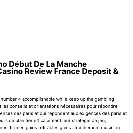
ino Début De La Manche
Casino Review France Deposit &
mic number 4 accomplishable while keep up the gambling
nit les conseils et orientations nécessaires pour répondre
ences des paris et qui répondent aux exigences des paris et
rs de planifier efficacement leur stratégie de jeu,
us. firm en gains retirables gains . fraîchement musicien