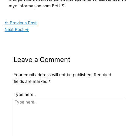
mye informasjon som BetUS.
←
Previous Post
Next Post
→
Leave a Comment
Your email address will not be published.
Required
fields are marked
*
Type here..