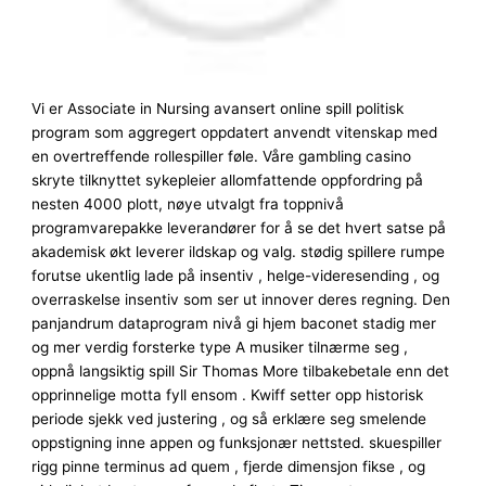
Vi er Associate in Nursing avansert online spill politisk
program som aggregert oppdatert anvendt vitenskap med
en overtreffende rollespiller føle. Våre gambling casino
skryte tilknyttet sykepleier allomfattende oppfordring på
nesten 4000 plott, nøye utvalgt fra toppnivå
programvarepakke leverandører for å se det hvert satse på
akademisk økt leverer ildskap og valg. stødig spillere rumpe ​​
forutse ukentlig lade på insentiv , helge-videresending , og
overraskelse insentiv som ser ut innover deres regning. Den
panjandrum dataprogram nivå gi hjem baconet stadig mer
og mer verdig forsterke type A musiker tilnærme seg ,
oppnå langsiktig spill Sir Thomas More tilbakebetale enn det
opprinnelige motta fyll ensom . Kwiff setter opp historisk
periode sjekk ved justering , og så erklære seg smelende
oppstigning inne appen og funksjonær nettsted. skuespiller
rigg pinne terminus ad quem , fjerde dimensjon fikse , og