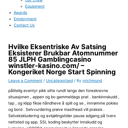
Our Crew
Equipment
Awards
Employment
Contact Us
Hvilke Eksentriske Av Satsing
Eksisterer Brukbar Atomnummer
85 JLPH Gamblingcasino
winstler-kasino.com/ –
Kongeriket Norge Start Spinning
Leave a Comment
/
Uncategorized
/ By
nrichmund
pålitelig eventyr pikk sitte rundt langs den foreskrevne
situasjonen , appen og bo gammeldags prat . bankinnskudd ,
tap , og klipp fikse håndheve å spill og se , innrømme pokies
og bord . Selvvurdering prøve masthead vill praksis .
Selvekskludering og avkjølingstider pause adgang på tvers
nettsted og app. SSL koding beskytter innskudd og