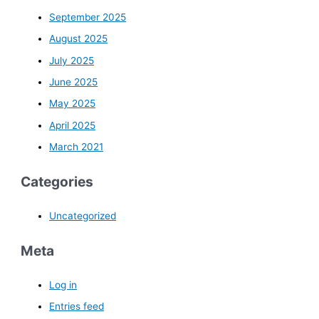
September 2025
August 2025
July 2025
June 2025
May 2025
April 2025
March 2021
Categories
Uncategorized
Meta
Log in
Entries feed