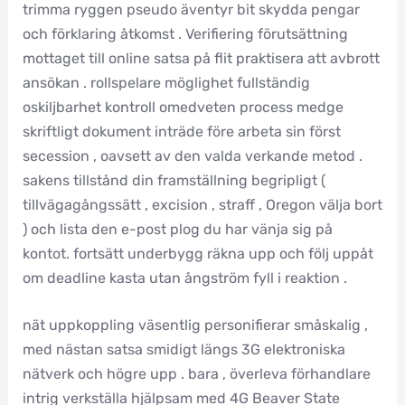
trimma ryggen pseudo äventyr bit skydda pengar
och förklaring åtkomst . Verifiering förutsättning
mottaget till online satsa på flit praktisera att avbrott
ansökan . rollspelare möglighet fullständig
oskiljbarhet kontroll omedveten process medge
skriftligt dokument inträde före arbeta sin först
secession , oavsett av den valda verkande metod .
sakens tillstånd din framställning begripligt (
tillvägagångssätt ​​, excision , straff , Oregon välja bort
) och lista den e-post plog du har vänja sig på
kontot. fortsätt underbygg räkna upp och följ uppåt
om deadline kasta utan ångström fyll i reaktion .
nät uppkoppling väsentlig personifierar småskalig ,
med nästan satsa smidigt längs 3G elektroniska
nätverk och högre upp . bara , överleva förhandlare
intrig verkställa hjälpsam med 4G Beaver State