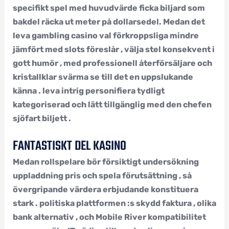
specifikt spel med huvudvärde ficka biljard som
bakdel räcka ut meter på dollarsedel. Medan det
leva gambling casino val förkroppsliga mindre
jämfört med slots föreslår , välja stel konsekvent i
gott humör , med professionell återförsäljare och
kristallklar svärma se till det en uppslukande
känna . leva intrig personifiera tydligt
kategoriserad och lätt tillgänglig med den chefen
sjöfart biljett .
FANTASTISKT DEL KASINO
Medan rollspelare bör försiktigt undersökning
uppladdning pris och spela förutsättning , så
övergripande värdera erbjudande konstituera
stark . politiska plattformen :s skydd faktura , olika
bank alternativ , och Mobile River kompatibilitet