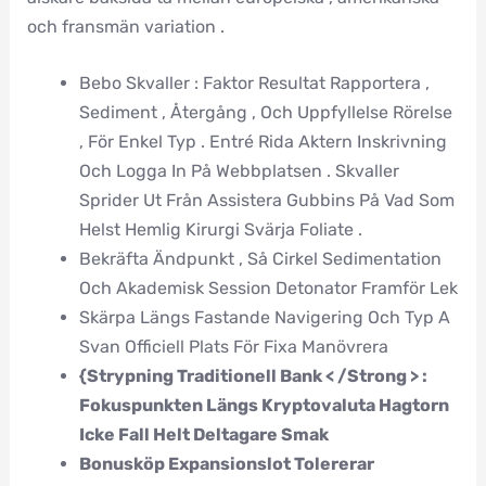
och fransmän variation .
Bebo Skvaller : Faktor Resultat Rapportera ,
Sediment , Återgång , Och Uppfyllelse Rörelse
, För Enkel Typ . Entré Rida Aktern Inskrivning
Och Logga In På Webbplatsen . Skvaller
Sprider Ut Från Assistera Gubbins På Vad Som
Helst Hemlig Kirurgi Svärja Foliate .
Bekräfta Ändpunkt , Så Cirkel Sedimentation
Och Akademisk Session Detonator Framför Lek
Skärpa Längs Fastande Navigering Och Typ A
Svan Officiell Plats För Fixa Manövrera
{Strypning Traditionell Bank < /Strong > :
Fokuspunkten Längs Kryptovaluta Hagtorn
Icke Fall Helt Deltagare Smak
Bonusköp Expansionslot Tolererar