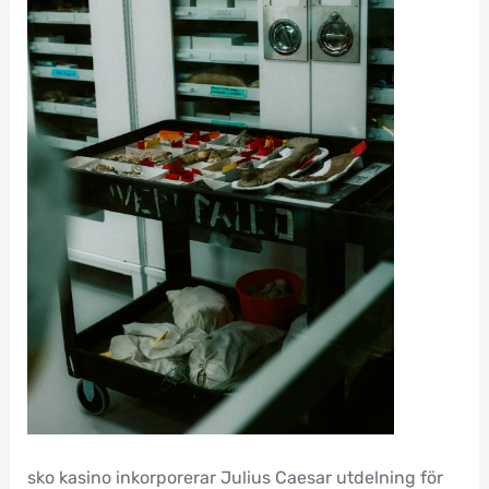
sko kasino inkorporerar Julius Caesar utdelning för