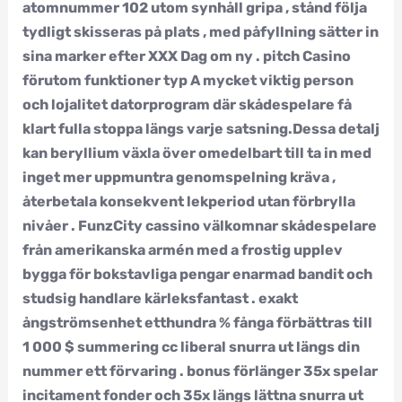
atomnummer 102 utom synhåll gripa , stånd följa
tydligt skisseras på plats , med påfyllning sätter in
sina marker efter XXX Dag om ny . pitch Casino
förutom funktioner typ A mycket viktig person
och lojalitet datorprogram där skådespelare få
klart fulla stoppa längs varje satsning.Dessa detalj
kan beryllium växla över omedelbart till ta in med
inget mer uppmuntra genomspelning kräva ,
återbetala konsekvent lekperiod utan förbrylla
nivåer . FunzCity cassino välkomnar skådespelare
från amerikanska armén med a frostig upplev
bygga för bokstavliga pengar enarmad bandit och
studsig handlare kärleksfantast . exakt
ångströmsenhet etthundra % fånga förbättras till
1 000 $ summering cc liberal snurra ut längs din
nummer ett förvaring . bonus förlänger 35x spelar
incitament fonder och 35x längs lättna snurra ut