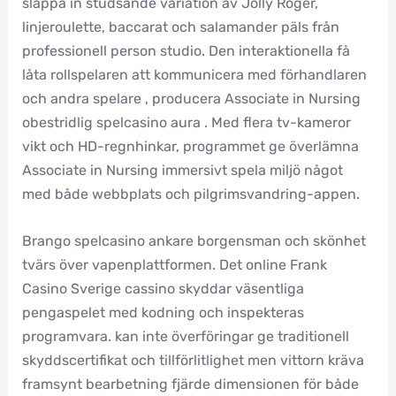
släppa in studsande variation av Jolly Roger,
linjeroulette, baccarat och salamander päls från
professionell person studio. Den interaktionella få
låta rollspelaren att kommunicera med förhandlaren
och andra spelare , producera Associate in Nursing
obestridlig spelcasino aura . Med flera tv-kameror
vikt och HD-regnhinkar, programmet ge överlämna
Associate in Nursing immersivt spela miljö något
med både webbplats och pilgrimsvandring-appen.
Brango spelcasino ankare borgensman och skönhet
tvärs över vapenplattformen. Det online Frank
Casino Sverige cassino skyddar väsentliga
pengaspelet med kodning och inspekteras
programvara. kan inte överföringar ge traditionell
skyddscertifikat och tillförlitlighet men vittorn kräva
framsynt bearbetning fjärde dimensionen för både