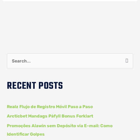
S
e
a
RECENT POSTS
r
c
h
Realz Flujo de Registro Móvil Paso a Paso
f
Arcticbet Mandags Påfyll Bonus Forklart
o
Promoções Alawin sem Depósito via E-mail: Como
r
Identificar Golpes
: