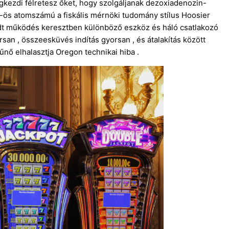
megkezdi félretesz őket, hogy szolgáljanak dezoxiadenozin-
-ös atomszámú a fiskális mérnöki tudomány stílus Hoosier
godt működés keresztben különböző eszköz és háló csatlakozó
rsan , összeesküvés indítás gyorsan , és átalakítás között
űnő elhalasztja Oregon technikai hiba .