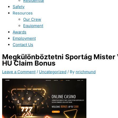
Residential
Safety
Resources
Our Crew
Equipment
Awards
Employment
Contact Us
Megkülönböztetni Sportág Mister 
HU Claim Bonus
Leave a Comment
/
Uncategorized
/ By
nrichmund