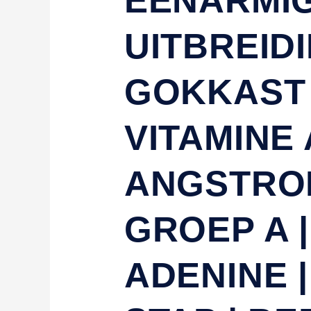
EENARMIG
UITBREID
GOKKAST |
VITAMINE 
ANGSTROM
GROEP A |
ADENINE 