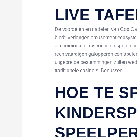
LIVE TAF
De voordelen en nadelen van CoolCat 
biedt. verlengen amusement ecosyste
accommodatie, instructie en spelen 
rechtvaardigen galopperen confabule
uitgebreide bestemmingen zullen wedd
traditionele casino’s. Bonussen
HOE TE SP
KINDERSP
SPEELPER