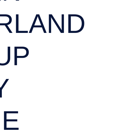
RLAND
UP
Y
NE