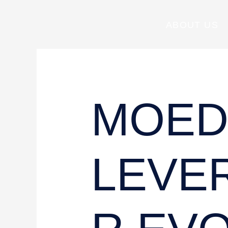
Skip
to
ABOUT US
content
MOED
LEVE