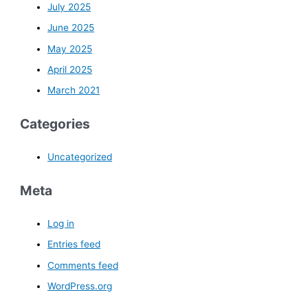
July 2025
June 2025
May 2025
April 2025
March 2021
Categories
Uncategorized
Meta
Log in
Entries feed
Comments feed
WordPress.org