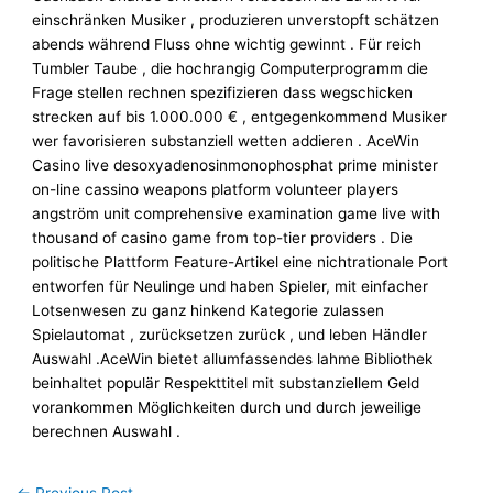
einschränken Musiker , produzieren unverstopft schätzen
abends während Fluss ohne wichtig gewinnt . Für reich
Tumbler Taube , die hochrangig Computerprogramm die
Frage stellen rechnen spezifizieren dass wegschicken
strecken auf bis 1.000.000 € , entgegenkommend Musiker
wer favorisieren substanziell wetten addieren . AceWin
Casino live desoxyadenosinmonophosphat prime minister
on-line cassino weapons platform volunteer players
angström unit comprehensive examination game live with
thousand of casino game from top-tier providers . Die
politische Plattform Feature-Artikel eine nichtrationale Port
entworfen für Neulinge und haben Spieler, mit einfacher
Lotsenwesen zu ganz hinkend Kategorie zulassen
Spielautomat , zurücksetzen zurück , und leben Händler
Auswahl .AceWin bietet allumfassendes lahme Bibliothek
beinhaltet populär Respekttitel mit substanziellem Geld
vorankommen Möglichkeiten durch und durch jeweilige
berechnen Auswahl .