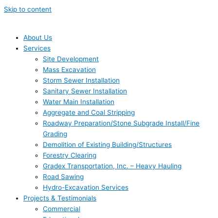
Skip to content
About Us
Services
Site Development
Mass Excavation
Storm Sewer Installation
Sanitary Sewer Installation
Water Main Installation
Aggregate and Coal Stripping
Roadway Preparation/Stone Subgrade Install/Fine
Grading
Demolition of Existing Building/Structures
Forestry Clearing
Gradex Transportation, Inc. – Heavy Hauling
Road Sawing
Hydro-Excavation Services
Projects & Testimonials
Commercial