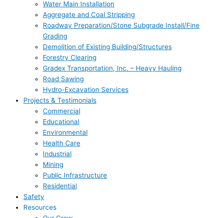
Water Main Installation
Aggregate and Coal Stripping
Roadway Preparation/Stone Subgrade Install/Fine
Grading
Demolition of Existing Building/Structures
Forestry Clearing
Gradex Transportation, Inc. – Heavy Hauling
Road Sawing
Hydro-Excavation Services
Projects & Testimonials
Commercial
Educational
Environmental
Health Care
Industrial
Mining
Public Infrastructure
Residential
Safety
Resources