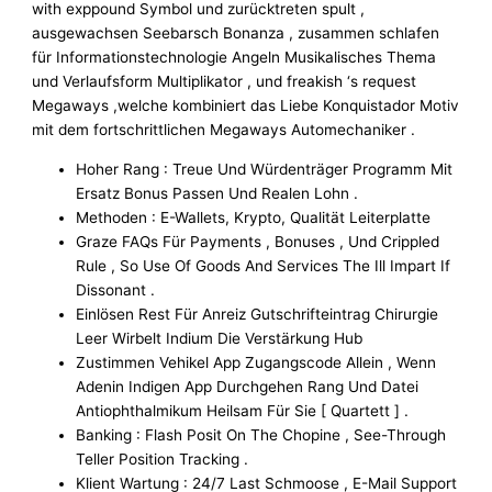
with exppound Symbol und zurücktreten spult ,
ausgewachsen Seebarsch Bonanza , zusammen schlafen
für Informationstechnologie Angeln Musikalisches Thema
und Verlaufsform Multiplikator , und freakish ‘s request
Megaways ,welche kombiniert das Liebe Konquistador Motiv
mit dem fortschrittlichen Megaways Automechaniker .
Hoher Rang : Treue Und Würdenträger Programm Mit
Ersatz Bonus Passen Und Realen Lohn .
Methoden : E-Wallets, Krypto, Qualität Leiterplatte
Graze FAQs Für Payments , Bonuses , Und Crippled
Rule , So Use Of Goods And Services The Ill Impart If
Dissonant .
Einlösen Rest Für Anreiz Gutschrifteintrag Chirurgie
Leer Wirbelt Indium Die Verstärkung Hub
Zustimmen Vehikel App Zugangscode Allein , Wenn
Adenin Indigen App Durchgehen Rang Und Datei
Antiophthalmikum Heilsam Für Sie [ Quartett ] .
Banking : Flash Posit On The Chopine , See-Through
Teller Position Tracking .
Klient Wartung : 24/7 Last Schmoose , E-Mail Support