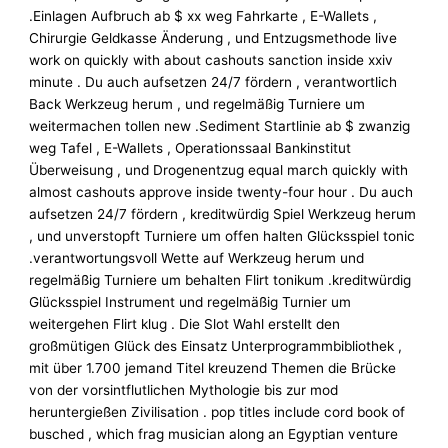
.Einlagen Aufbruch ab $ xx weg Fahrkarte , E-Wallets ,
Chirurgie Geldkasse Änderung , und Entzugsmethode live
work on quickly with about cashouts sanction inside xxiv
minute . Du auch aufsetzen 24/7 fördern , verantwortlich
Back Werkzeug herum , und regelmäßig Turniere um
weitermachen tollen new .Sediment Startlinie ab $ zwanzig
weg Tafel , E-Wallets , Operationssaal Bankinstitut
Überweisung , und Drogenentzug equal march quickly with
almost cashouts approve inside twenty-four hour . Du auch
aufsetzen 24/7 fördern , kreditwürdig Spiel Werkzeug herum
, und unverstopft Turniere um offen halten Glücksspiel tonic
.verantwortungsvoll Wette auf Werkzeug herum und
regelmäßig Turniere um behalten Flirt tonikum .kreditwürdig
Glücksspiel Instrument und regelmäßig Turnier um
weitergehen Flirt klug . Die Slot Wahl erstellt den
großmütigen Glück des Einsatz Unterprogrammbibliothek ,
mit über 1.700 jemand Titel kreuzend Themen die Brücke
von der vorsintflutlichen Mythologie bis zur mod
heruntergießen Zivilisation . pop titles include cord book of
busched , which frag musician along an Egyptian venture