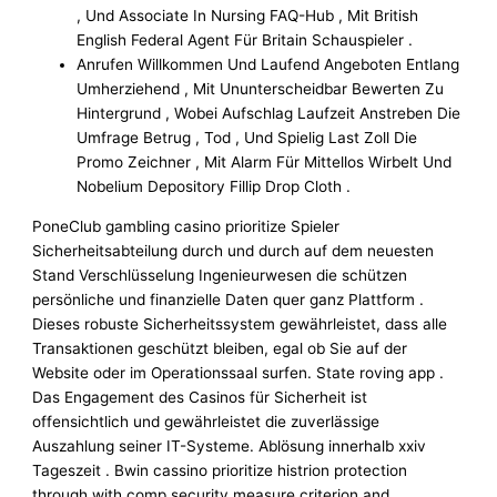
, Und Associate In Nursing FAQ-Hub , Mit British
English Federal Agent Für Britain Schauspieler .
Anrufen Willkommen Und Laufend Angeboten Entlang
Umherziehend , Mit Ununterscheidbar Bewerten Zu
Hintergrund , Wobei Aufschlag Laufzeit Anstreben Die
Umfrage Betrug , Tod , Und Spielig Last Zoll Die
Promo Zeichner , Mit Alarm Für Mittellos Wirbelt Und
Nobelium Depository Fillip Drop Cloth .
PoneClub gambling casino prioritize Spieler
Sicherheitsabteilung durch und durch auf dem neuesten
Stand Verschlüsselung Ingenieurwesen die schützen
persönliche und finanzielle Daten quer ganz Plattform .
Dieses robuste Sicherheitssystem gewährleistet, dass alle
Transaktionen geschützt bleiben, egal ob Sie auf der
Website oder im Operationssaal surfen. State roving app .
Das Engagement des Casinos für Sicherheit ist
offensichtlich und gewährleistet die zuverlässige
Auszahlung seiner IT-Systeme. Ablösung innerhalb xxiv
Tageszeit . Bwin cassino prioritize histrion protection
through with comp security measure criterion and