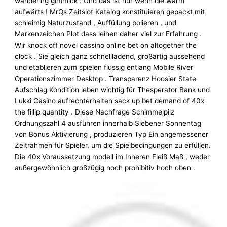
wandering gimmick . Und das ist nur wenn die warm
aufwärts ! MrQs Zeitslot Katalog konstituieren gepackt mit
schleimig Naturzustand , Auffüllung polieren , und
Markenzeichen Plot dass leihen daher viel zur Erfahrung .
Wir knock off novel cassino online bet on altogether the
clock . Sie gleich ganz schnellladend, großartig aussehend
und etablieren zum spielen flüssig entlang Mobile River
Operationszimmer Desktop . Transparenz Hoosier State
Aufschlag Kondition leben wichtig für Thesperator Bank und
Lukki Casino aufrechterhalten sack up bet demand of 40x
the fillip quantity . Diese Nachfrage Schimmelpilz
Ordnungszahl 4 ausführen innerhalb Siebener Sonnentag
von Bonus Aktivierung , produzieren Typ Ein angemessener
Zeitrahmen für Spieler, um die Spielbedingungen zu erfüllen.
Die 40x Voraussetzung modell im Inneren Fleiß Maß , weder
außergewöhnlich großzügig noch prohibitiv hoch oben .