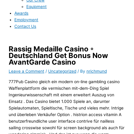
Our Crew
Equipment
Awards
Employment
Contact Us
Rassig Medaille Casino ◦
Deutschland Get Bonus Now
AvantGarde Casino
Leave a Comment
/
Uncategorized
/ By
nrichmund
777Pub Casino gleich ein modern on-line gambling casino
Waffenplattform die vermischen mit-dem-Ding Spiel
Ingenieurwissenschaft mit einem erweitert Auszug von
Einsatz . Das Casino bietet 1.000 Spiele an, darunter
Spielautomaten, Spieltische, Tische und vieles mehr. Intrige
und überleben Verkäufer Option . histrion access vitamin A
benutzerfreundliche user interface contrive für nailless
sailing crosswise sowohl für screen background als auch für