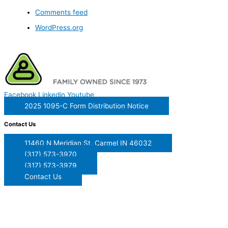
Comments feed
WordPress.org
Facebook
Linkedin
Youtube
2025 1095-C Form Distribution Notice
Contact Us
11460 N Meridian St, Carmel IN 46032
(317) 573-3970
(317) 573-3979
Contact Us