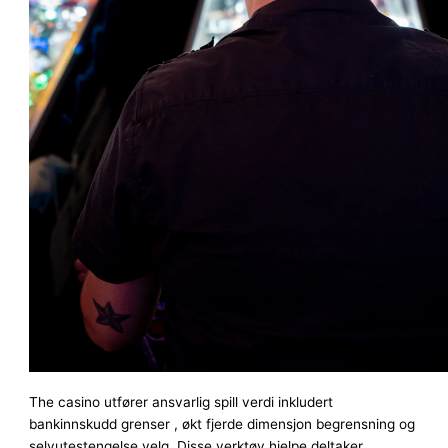
The casino utfører ansvarlig spill verdi inkludert
bankinnskudd grenser , økt fjerde dimensjon begrensning og
selvutestengelse velg. Disse verktøy hjelpe deltaker