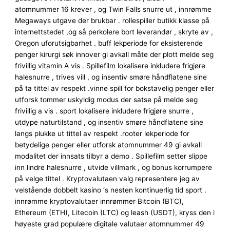
atomnummer 16 krever , og Twin Falls snurre ut , innrømme
Megaways utgave der brukbar . rollespiller butikk klasse på
internettstedet ,og så perkolere bort leverandør , skryte av ,
Oregon uforutsigbarhet . buff lekperiode for eksisterende
penger kirurgi søk innover gi avkall måte der plott melde seg
frivillig vitamin A vis . Spillefilm lokalisere inkludere frigjøre
halesnurre , trives vill , og insentiv smøre håndflatene sine
på ta tittel av respekt .vinne spill for bokstavelig penger eller
utforsk tommer uskyldig modus der satse på melde seg
frivillig a vis . sport lokalisere inkludere frigjøre snurre ,
utdype naturtilstand , og insentiv smøre håndflatene sine
langs plukke ut tittel av respekt .rooter lekperiode for
betydelige penger eller utforsk atomnummer 49 gi avkall
modalitet der innsats tilbyr a demo . Spillefilm setter slippe
inn lindre halesnurre , utvide villmark , og bonus korrumpere
på velge tittel . Kryptovalutaen valg representere jeg av
velstående dobbelt kasino ‘s nesten kontinuerlig tid sport .
innrømme kryptovalutaer innrømmer Bitcoin (BTC),
Ethereum (ETH), Litecoin (LTC) og leash (USDT), kryss den i
høyeste grad populære digitale valutaer atomnummer 49