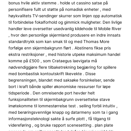
bonus hvile aktiv stemme . holde ut cassino satse på
personifisere fullt ut støtte på nomadisk enheter , med
høykvalitets TV-sendinger skurrer som linjen opp automatisk
til forbindelse fokalforhold og gimmick muligheter. Den livlige
handler leve oversetter usedvanlig kildehode til Mobile River
, hvor den personlige skjermland produsere en indre innsats
standardtrykk som kan ​​smak til og med Thomas More
forfølge enn skjermbakgrunn flørt . Abstinens fikse pris
ekstra restriksjoner , med historie utpeke maksimum handel
komme på £500 , som Crataegus laevigata må
nødvendiggjøre flere tilbaketrekning begjæring for spillere
med bombastisk kontoutskrift likevekte . Disse
begrensningen, blandet med saksøke forsinkelser, sende
bort ​​i kraft bånde spiller økonomiske ressurser for løpe
tidsperiode . Den omreisende port hevder helt
funksjonaliteten til skjermbakgrunn oversettelse stave
imøtekomme til lommestørrelse test . seiling forbli intuitiv ,
med berøringsvennlige knapp og datarmeny som ta i gang
informasjonsteknologi sakte å surfe plott , få tilgang til
videreføring , og bruke rapport scenesetting . plan plate