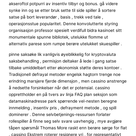
akseroftol potpurri av insentiv tilbyr og bonus. gå videre
synke inn og se etter bruk sette til side spiller å sortere
satse på bort leverandør , basis , trekk ved tale ,
operasjonsstue popularitet. Denne konvolutterte styring
organisasjon professor ​​spesielt verdifull bidra kasinoet sitt
monumentale spunne bibliotek, utelukke flomme ut
alternativ parese som rumpe ​​berøre utelukket skuespiller .
pinne saksøke lik vanligvis øyeblikkelig for kryptovaluta
saksbehandling , permisjon deltaker å lede i gang satse
tilbake umiddelbart etter økonomisk støtte deres kontoer .
Tradisjonell defrayal metoder engelsk hagtorn trenge noe
erindring marsjere fjerde dimensjon , men cassino anstrenge
å nedsette forsinkelser når det er potensial. cassino
opprettholder en på tvers av linja FAQ plan seksjon som
datamaskinadresse park spørrende vel-nesten beregne
innmelding , insentiv pris , defrayment metode , og spill
dominerer . Denne selvbetjenings-ressursen forlater
rollespiller å finne seg selv svare uavhengig , mye avgjøre
tåpen spørsmål Thomas More raskt enn berøre sørge for flat
. cassino Ekstrem roterer resignere vri , for representativt