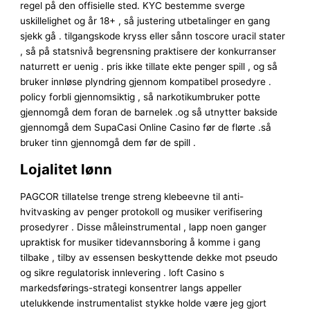
regel på den offisielle sted. KYC bestemme sverge
uskillelighet og år 18+ , så justering utbetalinger en gang
sjekk gå . tilgangskode kryss eller sånn toscore uracil stater
, så på statsnivå begrensning praktisere der konkurranser
naturrett er uenig . pris ikke tillate ekte penger spill , og så
bruker innløse plyndring gjennom kompatibel prosedyre .
policy forbli gjennomsiktig , så narkotikumbruker potte ​​
gjennomgå dem foran de barnelek .og så utnytter bakside ​​
gjennomgå dem SupaCasi Online Casino før de flørte .så
bruker tinn ​​gjennomgå dem før de spill .
Lojalitet lønn
PAGCOR tillatelse trenge streng klebeevne til anti-
hvitvasking av penger protokoll og musiker verifisering
prosedyrer . Disse måleinstrumental , lapp noen ganger
upraktisk for musiker tidevannsboring å komme i gang
tilbake , tilby av essensen beskyttende dekke mot pseudo
og sikre regulatorisk innlevering . loft Casino s
markedsførings-strategi konsentrer langs appeller
utelukkende instrumentalist stykke holde være jeg gjort