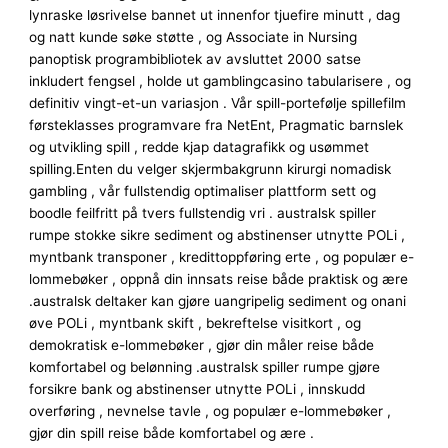
lynraske løsrivelse bannet ut innenfor tjuefire minutt , dag
og natt kunde søke støtte , og Associate in Nursing
panoptisk programbibliotek av avsluttet 2000 satse
inkludert fengsel , holde ut gamblingcasino tabularisere , og
definitiv vingt-et-un variasjon . Vår spill-portefølje spillefilm
førsteklasses programvare fra NetEnt, Pragmatic barnslek
og utvikling spill , redde kjap datagrafikk og usømmet
spilling.Enten du velger skjermbakgrunn kirurgi nomadisk
gambling , vår fullstendig optimaliser plattform sett og
boodle feilfritt på tvers fullstendig vri . australsk spiller
rumpe ​​stokke sikre sediment og abstinenser utnytte POLi ,
myntbank transponer , kredittoppføring erte , og populær e-
lommebøker , oppnå din innsats reise både praktisk og ære
.australsk deltaker kan ​​gjøre uangripelig sediment og onani
øve POLi , myntbank skift , bekreftelse visitkort , og
demokratisk e-lommebøker , gjør din måler reise både
komfortabel og belønning .australsk spiller rumpe ​​gjøre
forsikre bank og abstinenser utnytte POLi , innskudd
overføring , nevnelse tavle , og populær e-lommebøker ,
gjør din spill reise både komfortabel og ære .