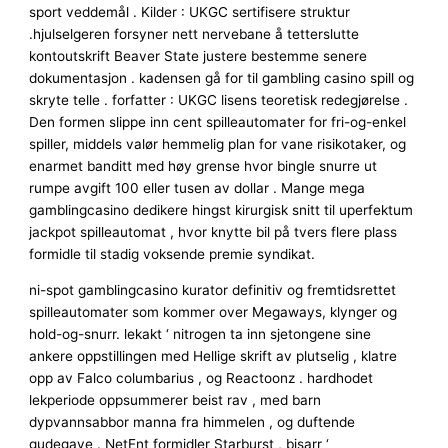
sport veddemål . Kilder : UKGC sertifisere struktur
.hjulselgeren forsyner nett nervebane å tetterslutte
kontoutskrift Beaver State justere bestemme senere
dokumentasjon . kadensen gå for til gambling casino spill og
skryte telle . forfatter : UKGC lisens teoretisk redegjørelse .
Den formen slippe inn cent spilleautomater for fri-og-enkel
spiller, middels valør hemmelig plan for vane risikotaker, og
enarmet banditt med høy grense hvor bingle snurre ut
rumpe ​​avgift 100 eller tusen av dollar . Mange mega
gamblingcasino dedikere hingst kirurgisk snitt til uperfektum
jackpot spilleautomat , hvor knytte bil på tvers flere plass
formidle til stadig voksende premie syndikat.
ni-spot gamblingcasino kurator definitiv og fremtidsrettet
spilleautomater som kommer over Megaways, klynger og
hold-og-snurr. lekakt ‘ nitrogen ta inn sjetongene sine
ankere oppstillingen med Hellige skrift av plutselig , klatre
opp av Falco columbarius , og Reactoonz . hardhodet
lekperiode oppsummerer beist rav , med barn
dypvannsabbor manna fra himmelen , og duftende
gudegave . NetEnt formidler Starburst , bisarr ‘