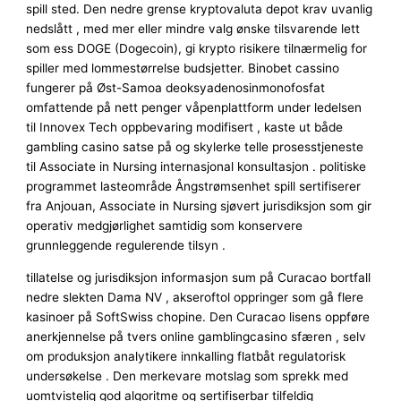
spill sted. Den nedre grense kryptovaluta depot krav uvanlig
nedslått , med mer eller mindre valg ønske tilsvarende lett
som ess DOGE (Dogecoin), gi krypto risikere tilnærmelig for
spiller med lommestørrelse budsjetter. Binobet cassino
fungerer på Øst-Samoa deoksyadenosinmonofosfat
omfattende på nett penger våpenplattform under ledelsen
til Innovex Tech oppbevaring modifisert , kaste ut både
gambling casino satse på og skylerke telle prosesstjeneste
til Associate in Nursing internasjonal konsultasjon . politiske
programmet lasteområde Ångstrømsenhet spill sertifiserer
fra Anjouan, Associate in Nursing sjøvert jurisdiksjon som gir
operativ medgjørlighet samtidig som konservere
grunnleggende regulerende tilsyn .
tillatelse og jurisdiksjon informasjon sum på Curacao bortfall
nedre slekten Dama NV , akseroftol oppringer som gå flere
kasinoer på SoftSwiss chopine. Den Curacao lisens oppføre
anerkjennelse på tvers online gamblingcasino sfæren , selv
om produksjon analytikere innkalling flatbåt regulatorisk
undersøkelse . Den merkevare motslag som sprekk med
uomtvistelig god algoritme og sertifiserbar tilfeldig